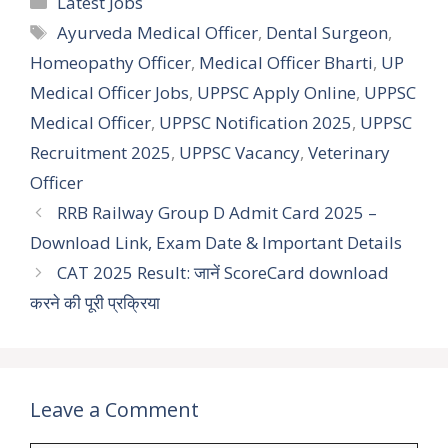
Latest Jobs
Tags
Ayurveda Medical Officer
,
Dental Surgeon
,
Homeopathy Officer
,
Medical Officer Bharti
,
UP
Medical Officer Jobs
,
UPPSC Apply Online
,
UPPSC
Medical Officer
,
UPPSC Notification 2025
,
UPPSC
Recruitment 2025
,
UPPSC Vacancy
,
Veterinary
Officer
RRB Railway Group D Admit Card 2025 –
Download Link, Exam Date & Important Details
CAT 2025 Result: जानें ScoreCard download
करने की पूरी प्रक्रिया
Leave a Comment