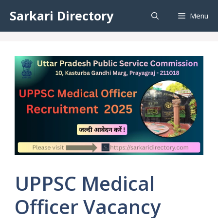
Skip
Sarkari Directory
Menu
to
content
UPPSC Medical
Officer Vacancy