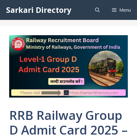
Skip
Sarkari Directory
Menu
to
content
RRB Railway Group
D Admit Card 2025 –