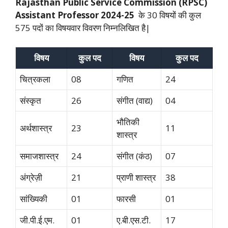
Rajasthan Public Service Commission (RPSC)
Assistant Professor 2024-25
के 30 विषयों की कुल
575 पदों का विषयवार विवरण निम्नलिखित है|
विषय
कुल पद
विषय
कुल पद
चित्रकला
08
गणित
24
संस्कृत
26
संगीत (वाद्य)
04
भौतिकी
अर्थशास्त्र
23
11
शास्त्र
समाजशास्त्र
24
संगीत (कंठ)
07
अंग्रेज़ी
21
प्राणी शास्त्र
38
सांख्यिकी
01
फारसी
01
जी.पी.ई.एम.
01
ए.बी.एस.टी.
17