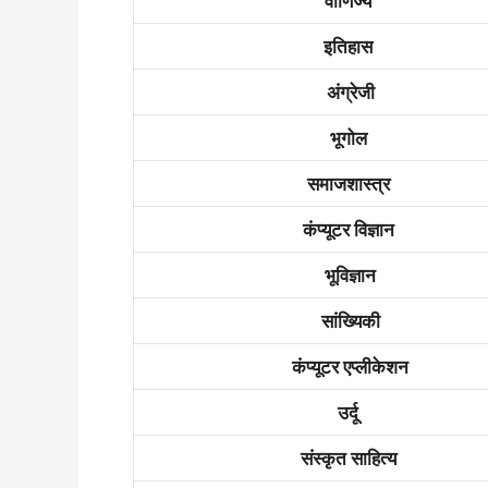
वाणिज्य
इतिहास
अंग्रेजी
भूगोल
समाजशास्त्र
कंप्यूटर विज्ञान
भूविज्ञान
सांख्यिकी
कंप्यूटर एप्लीकेशन
उर्दू
संस्कृत साहित्य