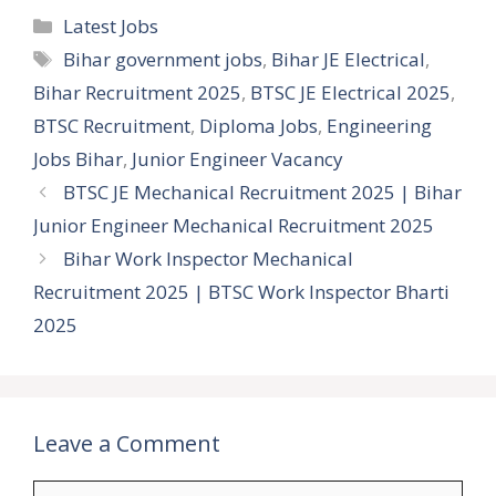
Categories
Latest Jobs
Tags
Bihar government jobs
,
Bihar JE Electrical
,
Bihar Recruitment 2025
,
BTSC JE Electrical 2025
,
BTSC Recruitment
,
Diploma Jobs
,
Engineering
Jobs Bihar
,
Junior Engineer Vacancy
BTSC JE Mechanical Recruitment 2025 | Bihar
Junior Engineer Mechanical Recruitment 2025
Bihar Work Inspector Mechanical
Recruitment 2025 | BTSC Work Inspector Bharti
2025
Leave a Comment
Comment