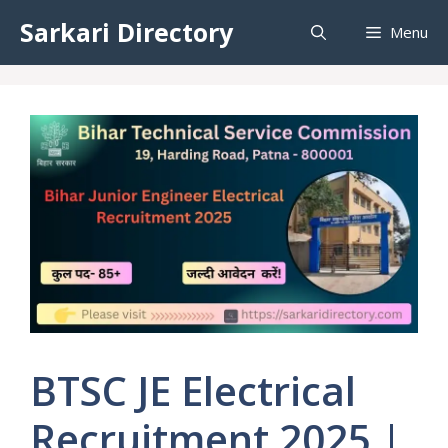
Skip
Sarkari Directory
Menu
to
content
BTSC JE Electrical
Recruitment 2025 |