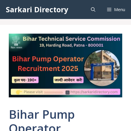
Skip
Sarkari Directory
Menu
to
content
Bihar Pump
Operator