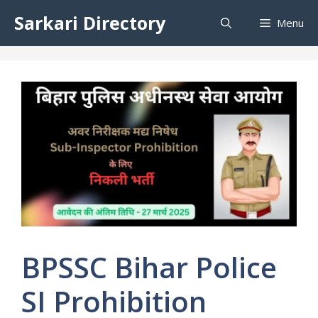
Skip
Sarkari Directory
Menu
to
content
BPSSC Bihar Police
SI Prohibition