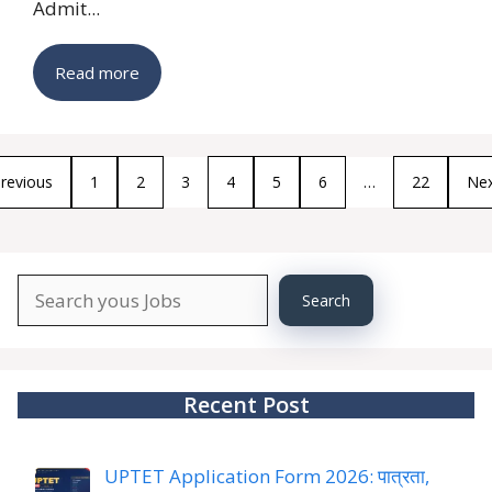
Admit...
Read more
revious
1
2
3
4
5
6
…
22
Ne
Search
Search
About
YourJobs
Recent Post
UPTET Application Form 2026: पात्रता,